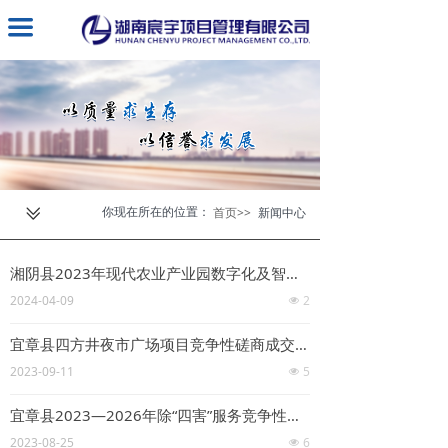
끀
你现在所在的位置：
ꅂ
首页>>
新闻中心
湘阴县2023年现代农业产业园数字化及智慧农业基地建设中标（成交）公告
2024-04-09
2
넶
宜章县四方井夜市广场项目竞争性磋商成交公告
2023-09-11
5
넶
宜章县2023—2026年除“四害”服务竞争性磋商成交公告
2023-08-25
6
넶